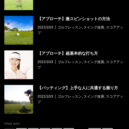
【アプローチ】激スピンショットの方法
2022/10/3
ゴルフレッスン
,
スイング改善
,
スコアアッ
プ
【アプローチ】超基本的な打ち方
2022/10/3
ゴルフレッスン
,
スイング改善
,
スコアアッ
プ
【パッティング】上手な人に共通する握り方
2022/10/3
ゴルフレッスン
,
スイング改善
,
スコアアッ
プ
PAGE NAVI