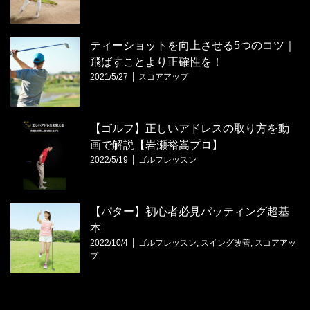
ティーショットを向上させる5つのコツ｜
飛ばすことより正確性を！
2021/5/27
スコアアップ
【ゴルフ】正しいアドレスの取り方を動
画で解説【岩瀬裕嵩プロ】
2022/5/19
ゴルフレッスン
【パター】初心者必見パッティング超基
本
2022/10/4
ゴルフレッスン
,
スイング改善
,
スコアアッ
プ