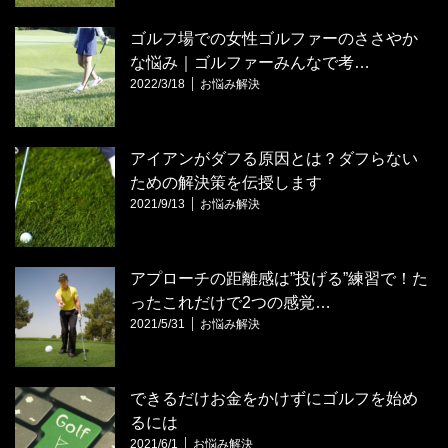
ゴルフ場での女性ゴルファーのささやか
な悩み｜ゴルファーみんなで考…
2022/3/18
お悩み解決
アイアンがダフる原因とは？ダフらない
ための解決策を伝授します
2021/9/13
お悩み解決
アプローチの距離感は”投げる”練習で！た
ったこれだけで2つの感覚…
2021/5/31
お悩み解決
できるだけお金をかけずにゴルフを始め
るには
2021/6/1
お悩み解決