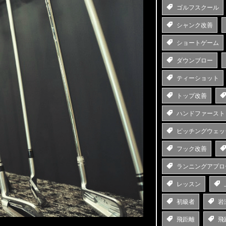
ゴルフスクール
シャンク改善
ショートゲーム
ダウンブロー
ティーショット
トップ改善
ハンドファースト
ピッチングウェッ
フック改善
ランニングアプロ
レッスン
初級者
岩
飛距離
飛