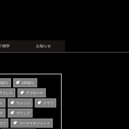
フ雑学
お知らせ
0切り
100切り
アドレス
アプローチ
ト
ウェッジ
クラブ
グ
グリップ
コツ
コースマネジメント