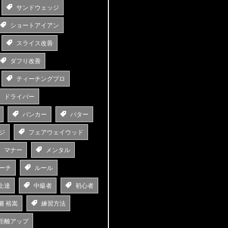
サンドウェッジ
ショートアイアン
スライス改善
ダフり改善
ティーチングプロ
ドライバー
バンカー
パター
ジ
フェアウェイウッド
マナー
メンタル
ーチ
ルール
上達
中級者
初心者
瀬 裕嵩
練習方法
距離アップ