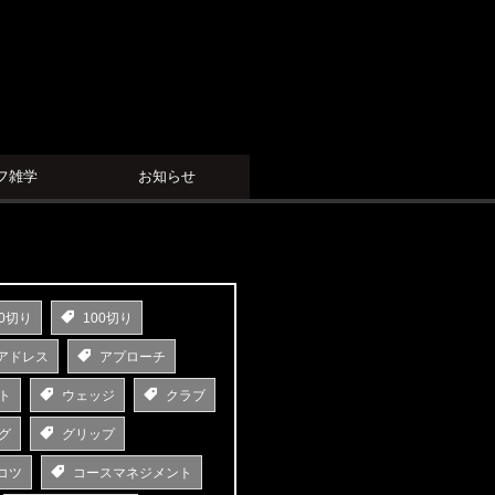
フ雑学
お知らせ
0切り
100切り
アドレス
アプローチ
ト
ウェッジ
クラブ
グ
グリップ
コツ
コースマネジメント