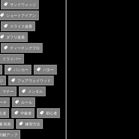
サンドウェッジ
ショートアイアン
スライス改善
ダフり改善
ティーチングプロ
ドライバー
バンカー
パター
ジ
フェアウェイウッド
マナー
メンタル
ーチ
ルール
上達
中級者
初心者
瀬 裕嵩
練習方法
距離アップ