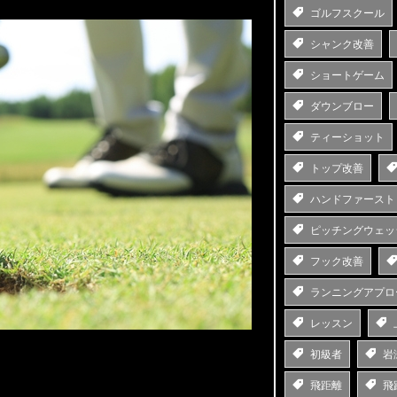
ゴルフスクール
シャンク改善
ショートゲーム
ダウンブロー
ティーショット
トップ改善
ハンドファースト
ピッチングウェッ
フック改善
ランニングアプロ
レッスン
初級者
岩
飛距離
飛