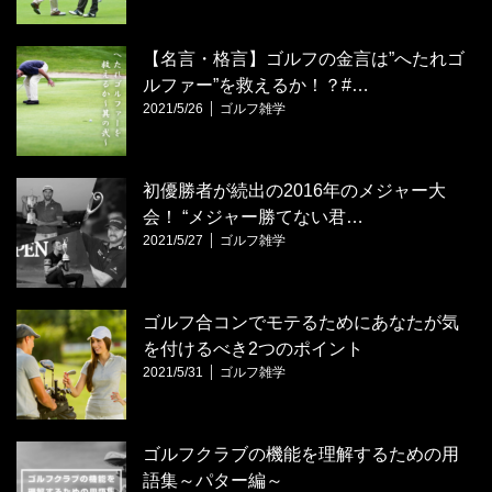
【名言・格言】ゴルフの金言は”へたれゴ
ルファー”を救えるか！？#…
2021/5/26
ゴルフ雑学
初優勝者が続出の2016年のメジャー大
会！ “メジャー勝てない君…
2021/5/27
ゴルフ雑学
ゴルフ合コンでモテるためにあなたが気
を付けるべき2つのポイント
2021/5/31
ゴルフ雑学
ゴルフクラブの機能を理解するための用
語集～パター編～