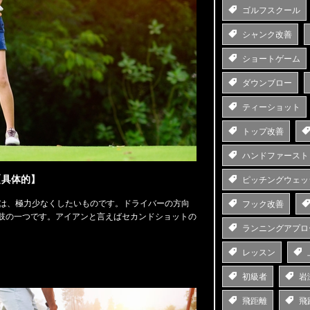
ゴルフスクール
シャンク改善
ショートゲーム
ダウンブロー
ティーショット
トップ改善
ハンドファースト
【具体的】
ピッチングウェッ
のは、極力少なくしたいものです。ドライバーの方向
フック改善
肢の一つです。アイアンと言えばセカンドショットの
ランニングアプロ
レッスン
初級者
岩
飛距離
飛