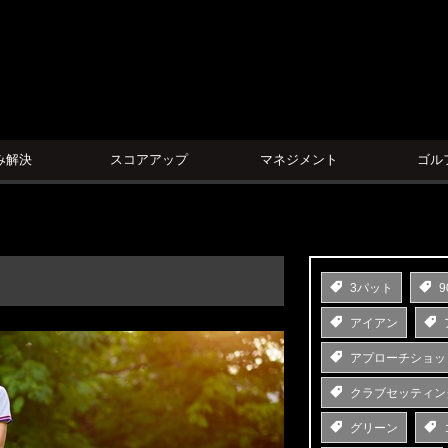
ン
み解決
スコアアップ
マネジメント
ゴル
3パット
9
アイアン
アプローチショッ
クラブセッティン
グリーン