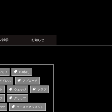
フ雑学
お知らせ
0切り
100切り
アドレス
アプローチ
ト
ウェッジ
クラブ
グ
グリップ
コツ
コースマネジメント