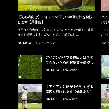
【初心者向け】アイアンの正しい練習方法を解説
アイ
します【具体的】
い打
今回は初心者の方を対象にゴルフのアイアンの正しい練習
こん
方法を解説します。ゴルフを始めて最初に持…
ンド
2021/9/13
ゴルフレッスン
2021/
アイアンがダフる原因とは？ダ
フらないための解決策を伝授し
ます
2021/9/13
お悩み解決
【アイアン】球が上がりすぎる
原因を解説します【効果あり】
2021/8/27
お悩み解決