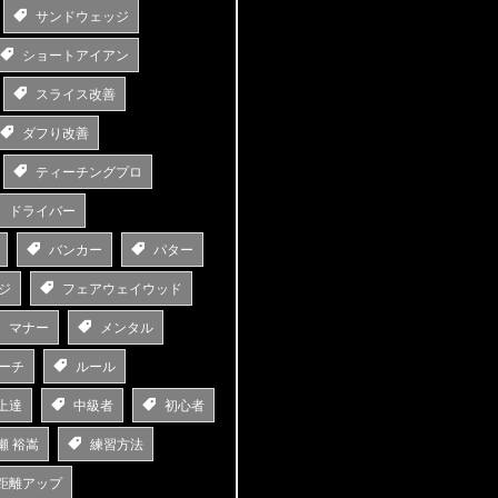
サンドウェッジ
ショートアイアン
スライス改善
ダフり改善
ティーチングプロ
ドライバー
バンカー
パター
ジ
フェアウェイウッド
マナー
メンタル
ーチ
ルール
上達
中級者
初心者
瀬 裕嵩
練習方法
距離アップ