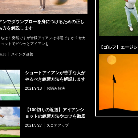
アンでダウンブローを身につけるための正し
ち方を解説します
にちは！突然ですが皆様アイアンは得意ですか？セカ
ショットでビシッとアイアンを…
【ゴルフ】エージシ
9/13
スイング改善
ショートアイアンが苦手な人が
やるべき練習方法を解説します
【具体的】
2021/9/13
お悩み解決
【100切りの近道】アイアンシ
ョットの練習方法やコツを徹底
解説します
2021/8/27
スコアアップ