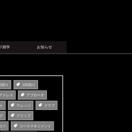
フ雑学
お知らせ
0切り
100切り
アドレス
アプローチ
ト
ウェッジ
クラブ
グ
グリップ
コツ
コースマネジメント