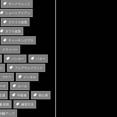
サンドウェッジ
ショートアイアン
スライス改善
ダフり改善
ティーチングプロ
ドライバー
バンカー
パター
ジ
フェアウェイウッド
マナー
メンタル
ーチ
ルール
上達
中級者
初心者
瀬 裕嵩
練習方法
距離アップ