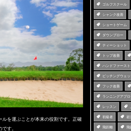
ゴルフスクール
シャンク改善
ショートゲーム
ダウンブロー
ティーショット
トップ改善
ハンドファースト
ピッチングウェッ
フック改善
ランニングアプロ
レッスン
初級者
岩
ールを運ぶことが本来の役割です。正確
飛距離
飛
のです。