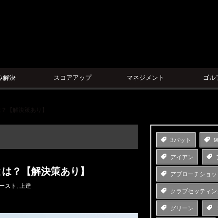
ン
み解決
スコアアップ
マネジメント
ゴル
は？【解決策あり】
3パット
9
アイアン
とは？【解決策あり】
アプローチショッ
ースト
,
上達
クラブセッティン
グリーン