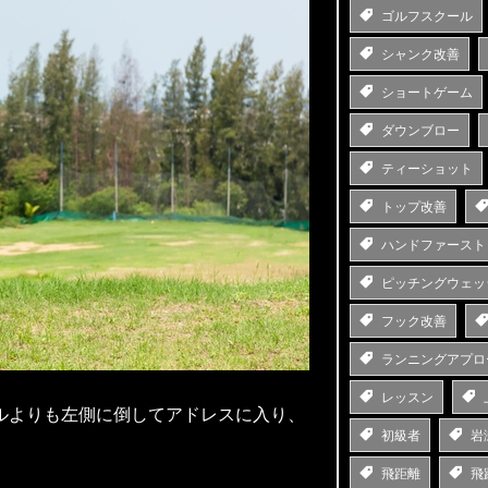
ゴルフスクール
シャンク改善
ショートゲーム
ダウンブロー
ティーショット
トップ改善
ハンドファースト
ピッチングウェッ
フック改善
ランニングアプロ
レッスン
ルよりも左側に倒してアドレスに入り、
初級者
岩
飛距離
飛