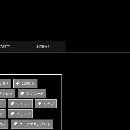
フ雑学
お知らせ
0切り
100切り
アドレス
アプローチ
ト
ウェッジ
クラブ
グ
グリップ
コツ
コースマネジメント