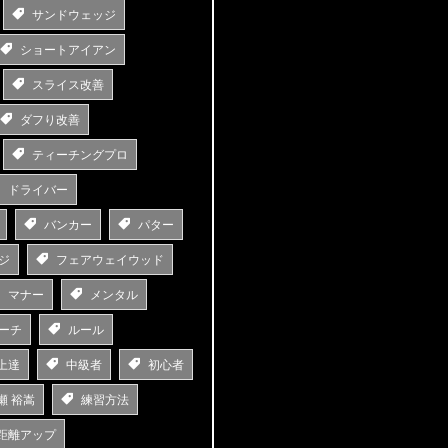
サンドウェッジ
ショートアイアン
スライス改善
ダフり改善
ティーチングプロ
ドライバー
バンカー
パター
ジ
フェアウェイウッド
マナー
メンタル
ーチ
ルール
上達
中級者
初心者
瀬 裕嵩
練習方法
距離アップ