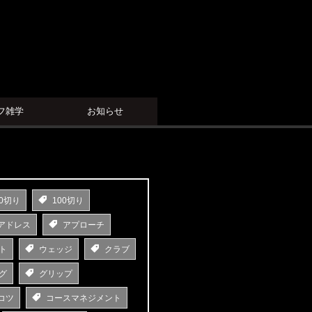
フ雑学
お知らせ
0切り
100切り
アドレス
アプローチ
ト
ウェッジ
クラブ
グ
グリップ
コツ
コースマネジメント