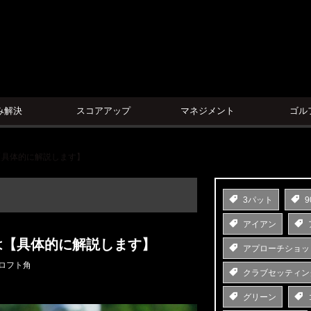
ン
み解決
スコアアップ
マネジメント
ゴル
【具体的に解説します】
3パット
9
アイアン
は【具体的に解説します】
アプローチショッ
ロフト角
クラブセッティン
グリーン