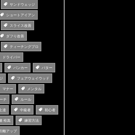
サンドウェッジ
ショートアイアン
スライス改善
ダフり改善
ティーチングプロ
ドライバー
バンカー
パター
ジ
フェアウェイウッド
マナー
メンタル
ーチ
ルール
上達
中級者
初心者
瀬 裕嵩
練習方法
距離アップ