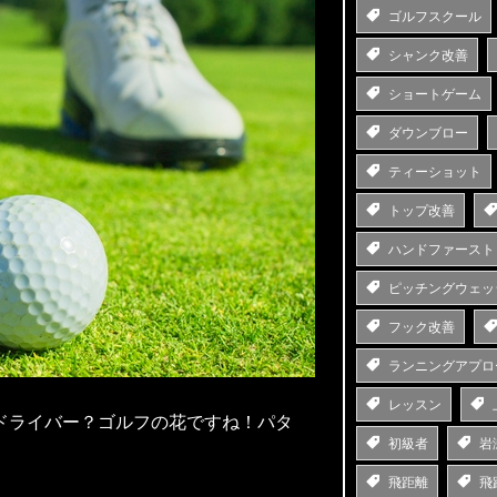
ゴルフスクール
シャンク改善
ショートゲーム
ダウンブロー
ティーショット
トップ改善
ハンドファースト
ピッチングウェッ
フック改善
ランニングアプロ
レッスン
ドライバー？ゴルフの花ですね！パタ
初級者
岩
飛距離
飛