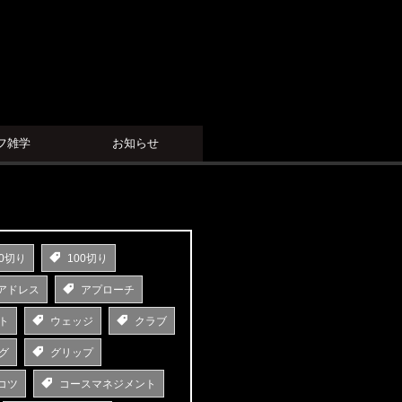
フ雑学
お知らせ
0切り
100切り
アドレス
アプローチ
ト
ウェッジ
クラブ
グ
グリップ
コツ
コースマネジメント