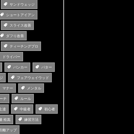
サンドウェッジ
ショートアイアン
スライス改善
ダフり改善
ティーチングプロ
ドライバー
バンカー
パター
ジ
フェアウェイウッド
マナー
メンタル
ーチ
ルール
上達
中級者
初心者
瀬 裕嵩
練習方法
距離アップ