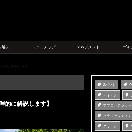
ン
み解決
スコアアップ
マネジメント
ゴル
論理的に解説します】
3パット
9
アイアン
論理的に解説します】
アプローチショッ
クラブセッティン
グリーン