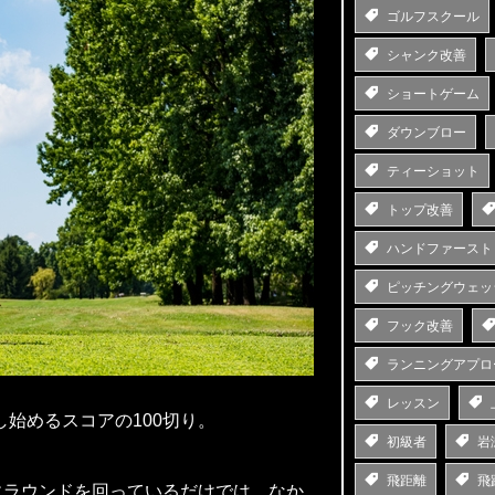
ゴルフスクール
シャンク改善
ショートゲーム
ダウンブロー
ティーショット
トップ改善
ハンドファースト
ピッチングウェッ
フック改善
ランニングアプロ
レッスン
始めるスコアの100切り。
初級者
岩
飛距離
飛
にラウンドを回っているだけでは、なか