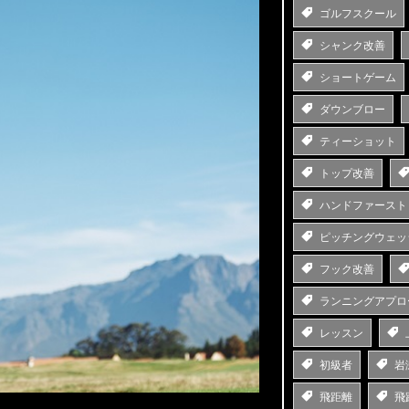
ゴルフスクール
シャンク改善
ショートゲーム
ダウンブロー
ティーショット
トップ改善
ハンドファースト
ピッチングウェッ
フック改善
ランニングアプロ
レッスン
初級者
岩
飛距離
飛