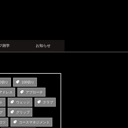
フ雑学
お知らせ
0切り
100切り
アドレス
アプローチ
ト
ウェッジ
クラブ
グ
グリップ
コツ
コースマネジメント