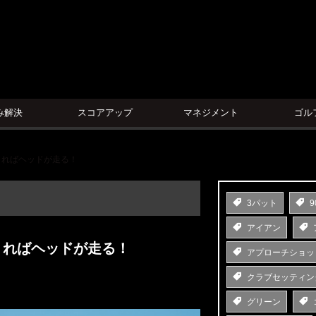
ン
み解決
スコアアップ
マネジメント
ゴル
くればヘッドが走る！
3パット
9
アイアン
くればヘッドが走る！
アプローチショッ
クラブセッティン
グリーン