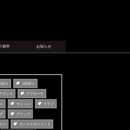
フ雑学
お知らせ
0切り
100切り
アドレス
アプローチ
ト
ウェッジ
クラブ
グ
グリップ
コツ
コースマネジメント