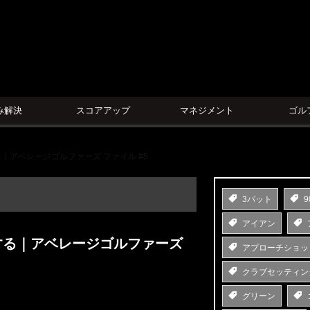
ン
み解決
スコアアップ
マネジメント
ゴル
アベレージゴルファーズ ファイル #5
3パット
9
アイアン
する｜アベレージゴルファーズ
アプローチショッ
クラブセッティン
グリーン