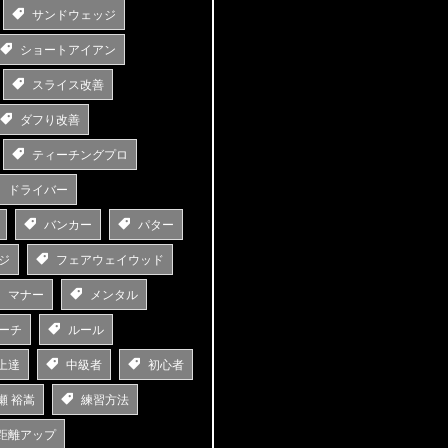
サンドウェッジ
ショートアイアン
スライス改善
ダフり改善
ティーチングプロ
ドライバー
バンカー
パター
ジ
フェアウェイウッド
マナー
メンタル
ーチ
ルール
上達
中級者
初心者
瀬 裕嵩
練習方法
距離アップ