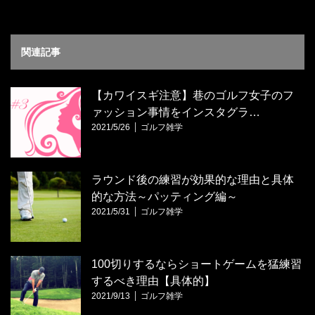
関連記事
【カワイスギ注意】巷のゴルフ女子のフ
ァッション事情をインスタグラ…
2021/5/26
ゴルフ雑学
ラウンド後の練習が効果的な理由と具体
的な方法～パッティング編～
2021/5/31
ゴルフ雑学
100切りするならショートゲームを猛練習
するべき理由【具体的】
2021/9/13
ゴルフ雑学