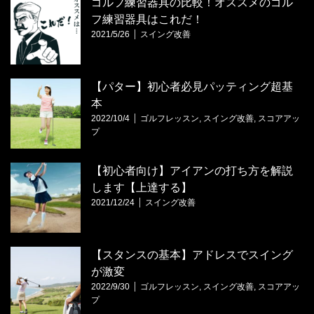
ゴルフ練習器具の比較！オススメのゴル
フ練習器具はこれだ！
2021/5/26
スイング改善
【パター】初心者必見パッティング超基
本
2022/10/4
ゴルフレッスン
,
スイング改善
,
スコアアッ
プ
【初心者向け】アイアンの打ち方を解説
します【上達する】
2021/12/24
スイング改善
【スタンスの基本】アドレスでスイング
が激変
2022/9/30
ゴルフレッスン
,
スイング改善
,
スコアアッ
プ