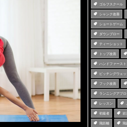
ゴルフスクール
シャンク改善
ショートゲーム
ダウンブロー
ティーショット
トップ改善
ハンドファースト
ピッチングウェッ
フック改善
ランニングアプロ
レッスン
初級者
岩
飛距離
飛