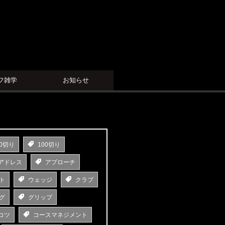
フ雑学
お知らせ
0切り
100切り
アドレス
アプローチ
ト
ウェッジ
クラブ
グ
グリップ
コツ
コースマネジメント