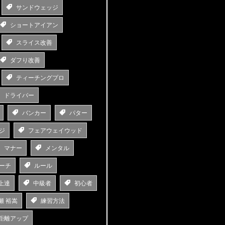
サンドウェッジ
ショートアイアン
スライス改善
ダフり改善
ティーチングプロ
ドライバー
バンカー
パター
ジ
フェアウェイウッド
マナー
メンタル
ーチ
ルール
上達
中級者
初心者
瀬 裕嵩
練習方法
距離アップ