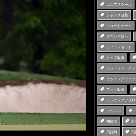
ゴルフスクール
シャンク改善
ショートゲーム
ダウンブロー
ティーショット
トップ改善
ハンドファースト
ピッチングウェッ
フック改善
ランニングアプロ
レッスン
初級者
岩
飛距離
飛