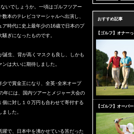
はないでしょうか。一頃はゴルフツアー
十数本のテレビコマーシャルへ出演し、
おすすめ記事
ア時代に史上最年少の16歳で日本のプ
【ゴルフ】オナーっ
大騒ぎになったものです。
が誕生、背が高くマスクも良し、しかも
ァンは大いに期待しました。
年少で賞金王になり、全英･全米オープ
災の年には、国内ツアーとメジャー大会の
１個に対し１０万円も合わせて寄付する
【ゴルフ】オーバー
しました。
活躍で、日本中を沸かせている筈だった