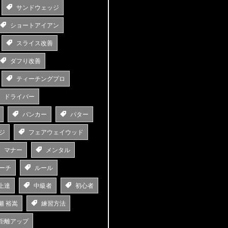
サンドウェッジ
ショートアイアン
スライス改善
ダフり改善
ティーチングプロ
ドライバー
バンカー
パター
ジ
フェアウェイウッド
マナー
メンタル
ーチ
ルール
上達
中級者
初心者
瀬 裕嵩
練習方法
距離アップ