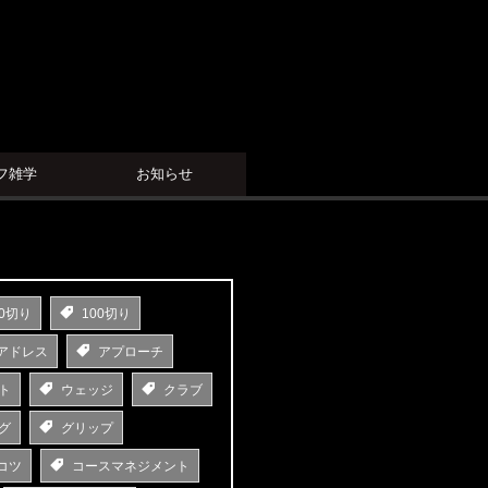
フ雑学
お知らせ
0切り
100切り
アドレス
アプローチ
ト
ウェッジ
クラブ
グ
グリップ
コツ
コースマネジメント