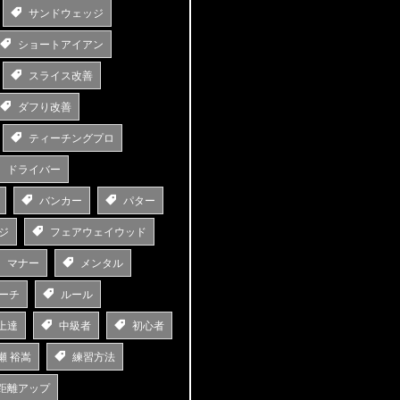
サンドウェッジ
ショートアイアン
スライス改善
ダフり改善
ティーチングプロ
ドライバー
バンカー
パター
ジ
フェアウェイウッド
マナー
メンタル
ーチ
ルール
上達
中級者
初心者
瀬 裕嵩
練習方法
距離アップ