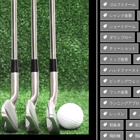
ゴルフスクール
シャンク改善
ショートゲーム
ダウンブロー
ティーショット
トップ改善
ハンドファースト
ピッチングウェッ
フック改善
ランニングアプロ
レッスン
初級者
岩
飛距離
飛