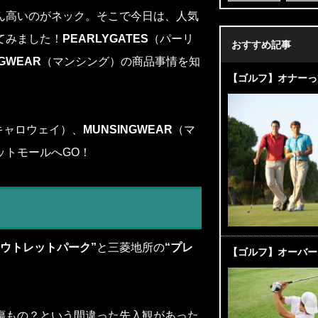
ん高いのがネック。そこで今日は、人気
てみました！
PEARLYGATES
（パーリ
おすすめ記事
NGWEAR
（マンシング）の商品事情を知
【ゴルフ】オナーっ
キャロウェイ）、
MUNSINGWEAR
（マ
ットモールへGO！
アウトレットパーク”
と三菱地所の
“プレ
【ゴルフ】オーバー
傷もの？という間違った先入観があった