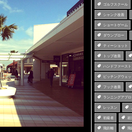
ゴルフスクール
シャンク改善
ショートゲーム
ダウンブロー
ティーショット
トップ改善
ハンドファースト
ピッチングウェッ
フック改善
ランニングアプロ
レッスン
初級者
岩
飛距離
飛