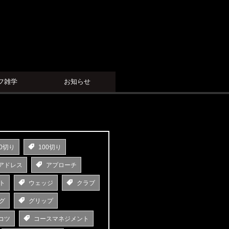
フ雑学
お知らせ
0切り
100切り
アドレス
アプローチ
ト
ウェッジ
クラブ
グ
グリップ
コツ
コースマネジメント