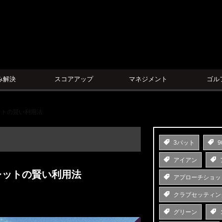
ン
み解決
スコアアップ
マネジメント
ゴル
ットの賢い利用法
3パット
9
アイアン
レットの賢い利用法
アプローチショッ
クラブセッティン
グリーン