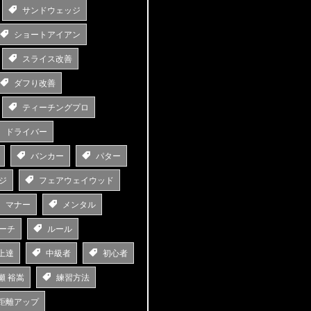
サンドウェッジ
ショートアイアン
スライス改善
ダフり改善
ティーチングプロ
ドライバー
バンカー
パター
ジ
フェアウェイウッド
マナー
メンタル
ーチ
ルール
上達
中級者
初心者
瀬 裕嵩
練習方法
距離アップ