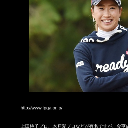
http://www.lpga.or.jp/
上田桃子プロ、木戸愛プロなどが有名ですが、金亨成