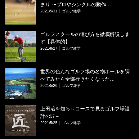
まり 〜プロやシングルの動作…
2021/5/31
ゴルフ雑学
ゴルフスクールの選び方を徹底解説しま
す【具体的】
2021/8/27
ゴルフ雑学
世界の色んなゴルフ場の名物ホールを調
べてみたら全部行きたくなった…
2021/5/26
ゴルフ雑学
上田治を知る～コースで見るゴルフ場設
計の匠～
2021/5/25
ゴルフ雑学