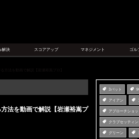
ン
み解決
スコアアップ
マネジメント
ゴル
作る方法を動画で解説【岩瀬裕嵩プロ】
3パット
9
アイアン
る方法を動画で解説【岩瀬裕嵩プ
アプローチショッ
クラブセッティン
グリーン