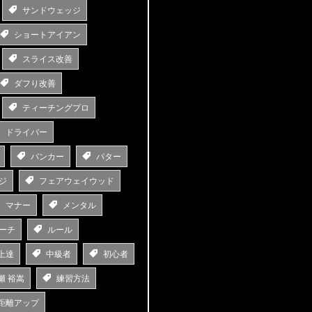
サンドウェッジ
ショートアイアン
スライス改善
ダフり改善
ティーチングプロ
ドライバー
バンカー
パター
ジ
フェアウェイウッド
マナー
メンタル
ーチ
ルール
上達
中級者
初心者
瀬 裕嵩
練習方法
距離アップ