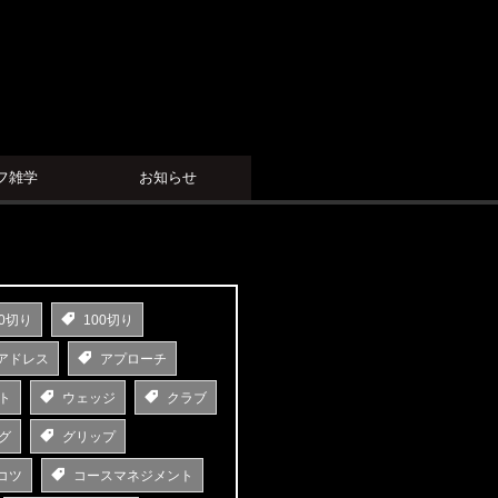
フ雑学
お知らせ
0切り
100切り
アドレス
アプローチ
ト
ウェッジ
クラブ
グ
グリップ
コツ
コースマネジメント