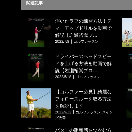
関連記事
浮いたラフの練習方法！テ
ィーアップドリルを動画で
解説【岩瀬裕嵩プ…
2022/7/8
ゴルフレッスン
ドライバーのヘッドスピー
ドを上げる方法を動画で解
説【岩瀬裕嵩プロ…
2022/5/18
ゴルフレッスン
【ゴルファー必見】綺麗な
フォロースルーを取る方法
を解説します
2022/9/12
ゴルフレッスン
,
スイン
グ改善
パターの距離感をつかむ方