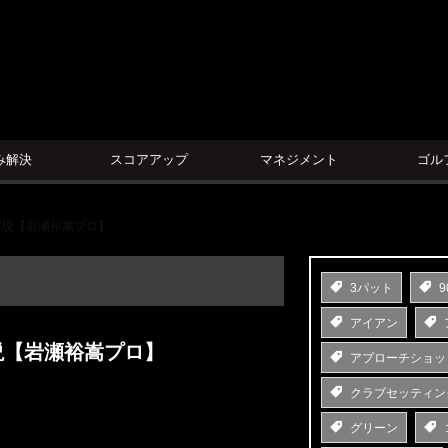
ン
み解決
スコアアップ
マネジメント
ゴル
解説【岩瀬裕嵩プロ】
3パット
9
アイアン
説【岩瀬裕嵩プロ】
アプローチショッ
クラブセッティン
グリーン