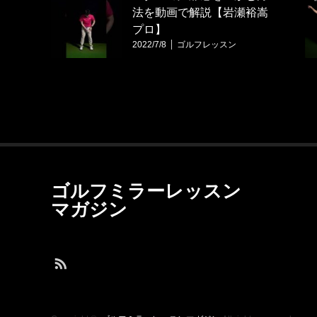
法を動画で解説【岩瀬裕嵩
プロ】
2022/7/8
ゴルフレッスン
ゴルフミラーレッスン
マガジン
S