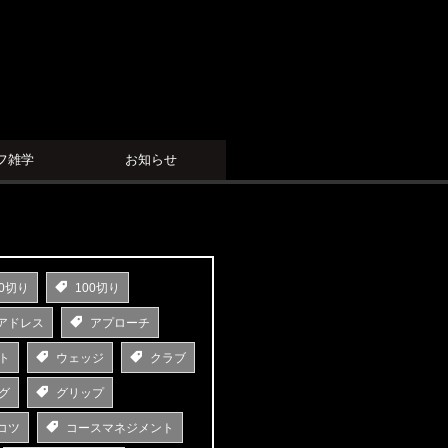
フ雑学
お知らせ
0切り
100切り
アドレス
アプローチ
ト
ウェッジ
クラブ
グ
グリップ
コツ
コースマネジメント