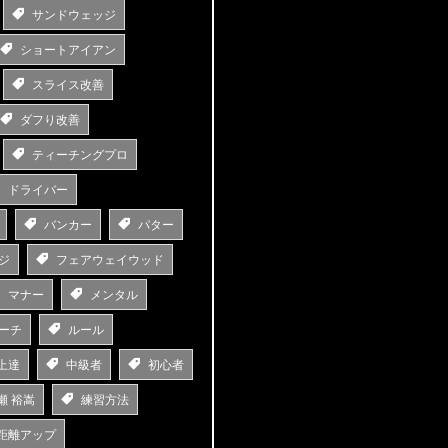
サンドウェッジ
ショートアイアン
スライス改善
ダフり改善
ティーチングプロ
ドライバー
バンカー
パター
ジ
フェアウェイウッド
マナー
メンタル
ーチ
ルール
上達
中級者
初心者
瀬 裕嵩
練習方法
距離アップ