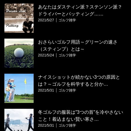
あなたはダスティン派？ステンソン派？
ドライバーとパッティング……
2021/5/27
ゴルフ雑学
おさらいゴルフ用語～グリーンの速さ
（スティンプ）とは～
2021/5/24
ゴルフ雑学
ナイスショットが続かない3つの原因と
は？～ゴルフを科学すると分か…
2021/5/31
ゴルフ雑学
冬ゴルフの服装は”3つの首”を冷やさない
こと！着込まない賢い寒さ…
2021/5/31
ゴルフ雑学