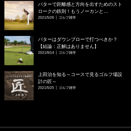
パターで距離感と方向を出すためのスト
ロークの鉄則！もうノーカンと…
2021/5/26
ゴルフ雑学
パターはダウンブローで打つべきか？
【結論：正解はありません】
2021/9/14
ゴルフ雑学
上田治を知る～コースで見るゴルフ場設
計の匠～
2021/5/25
ゴルフ雑学