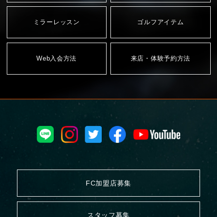
開示等のお申し出は、下記の「お問合わせ先」にご申請くだ
さい。
ミラーレッスン
ゴルフアイテム
協会が保有する開示対象個人情報の利用目的の通知・開示・
内容の訂正・追加又は削除・利用の停止・消去及第三者への
提供の停止（「開示等」といいます）に応じます。
Web入会方法
来店・体験予約方法
【お問合わせ先】
〒151-0072
東京都渋谷区幡ヶ谷2-21-4 REID-C 幡ヶ谷ビル8階
ゴルフライフ株式会社
電話 03-6383-4061（代表）
個人情報の開示等の請求については、「個人情報の取り扱い
について」をご覧ください。
任意性について
FC加盟店募集
個人情報の入力は任意ですが、必須項目の入力がない場合
は、お問合わせにご回答ができない場合がありますので、あ
らかじめご了承ください。
スタッフ募集