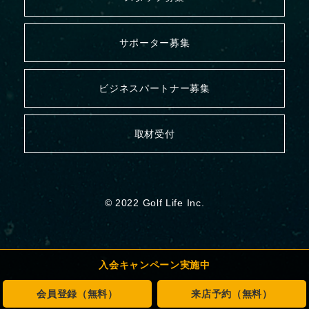
本人が容易に認識できない方法による個人
サポーター募集
情報の取得について
クッキーやウェブビーコン等を用いるなどして、本人が容易
ビジネスパートナー募集
に認識できない方法によって個人情報の取得は行っておりま
す。
取材受付
個人情報の安全管理措置について
取得した個人情報については、漏洩、減失またはき損の防止
と是正、その他個人情報の安全管理のために必要かつ適切な
© 2022 Golf Life Inc.
措置を講じます。お問合わせへの回答後、取得した個人情報
は当社内において削除いたします。
【認定個人情報保護団体の名称及び苦情の解決の申し出先】
入会キャンペーン実施中
一般財団法人日本情報経済社会推進協会 個人情報保護苦情
相談室
会員登録（無料）
来店予約（無料）
〒106-0032