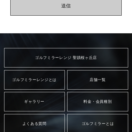
メールマガジンや刊行物などの発送のため
弊社または提携先で取り扱っている商品やサービスに関
する情報の提供のため
その他弊社の事業に付帯・関連する事項のため
個人情報の第三者提供について
法令に基づく場合を除き、取得した個人情報を第三者に提供
ゴルフミラーレンジ 聖蹟桜ヶ丘店
することはありません。
個人情報取扱の委託について
ゴルフミラーレンジとは
店舗一覧
取得した個人情報の取扱いの全部又は一部を委託することは
ありません。
ギャラリー
料金・会員種別
開示対象個人情報の開示等及びお問合わせ
窓口について
よくある質問
ゴルフミラーとは