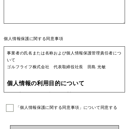
個人情報保護に関する
同意事項
事業者の氏名または名称および個人情報保護管理責任者につ
いて
ゴルフライフ株式会社 代表取締役社長 田島 光敏
個人情報の利用目的について
お客さまからのご意見、ご感想をいただくため
お客さまからのお問い合せや資料請求などに対応するた
「個人情報保護に関する同意事項」について同意する
め
市場調査や新しい商品・サービスの開発のため
各種イベント、セミナー、キャンペーン、会員制サービ
スなどの案内のため