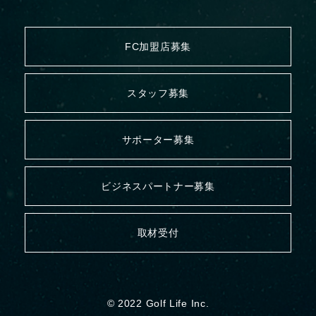
FC加盟店募集
スタッフ募集
サポーター募集
ビジネスパートナー募集
取材受付
© 2022 Golf Life Inc.