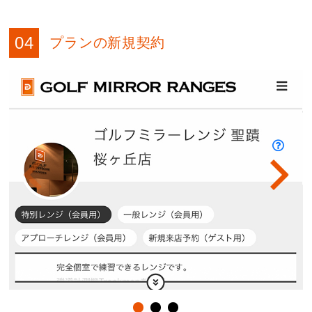
04
プランの新規契約