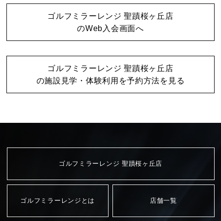
ゴルフミラーレンジ 聖蹟桜ヶ丘店
のWeb入会画面へ
ゴルフミラーレンジ 聖蹟桜ヶ丘店
の施設見学・体験利用を予約方法を見る
ゴルフミラーレンジ 聖蹟桜ヶ丘店
ゴルフミラーレンジとは
店舗一覧