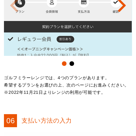
ゴルフミラーレンジでは、4つのプランがあります。
希望するプランをお選びの上、次のページにお進みください。
※2022年11月21日よりレンジの利用が可能です。
06
支払い方法の入力