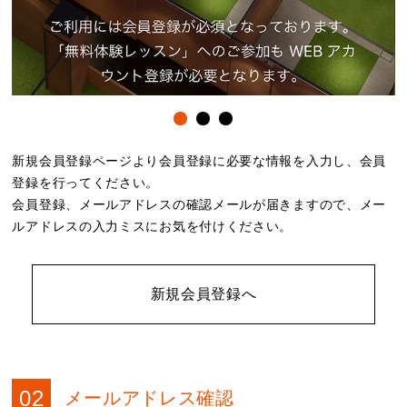
新規会員登録ページより会員登録に必要な情報を入力し、会員
登録を行ってください。
会員登録、メールアドレスの確認メールが届きますので、メー
ルアドレスの入力ミスにお気を付けください。
新規会員登録へ
02
メールアドレス確認