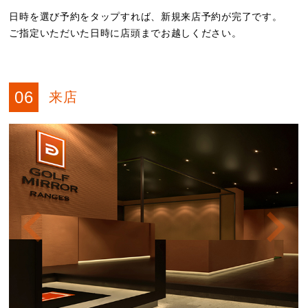
日時を選び予約をタップすれば、新規来店予約が完了です。
ご指定いただいた日時に店頭までお越しください。
06
来店