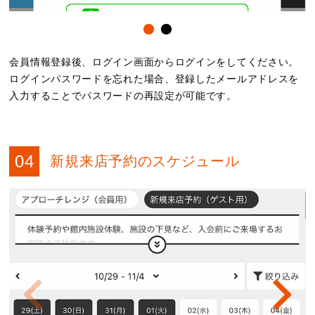
会員情報登録後、ログイン画面からログインをしてください。
ログインパスワードを忘れた場合、登録したメールアドレスを
入力することでパスワードの再設定が可能です。
04
新規来店予約のスケジュール