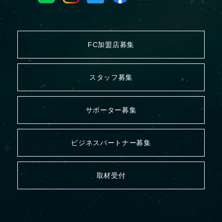
FC加盟店募集
スタッフ募集
サポーター募集
ビジネスパートナー募集
取材受付