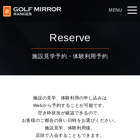
Reserve
施設見学予約・体験利用予約
施設の見学、体験利用の申し込みは
Webから予約することが可能です。
空き枠状況が確認できるので、
お客様のご都合の良い日時をお選びください。
施設見学、体験利用後、
店頭で入会することもできます。