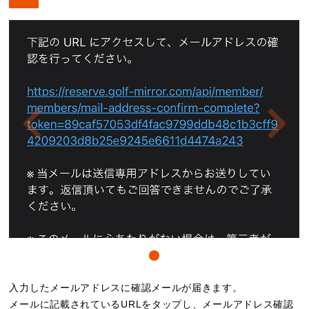
入力したメールアドレスに確認メールが届きます。
メールに記載されているURLをタップし、メールアドレス確認