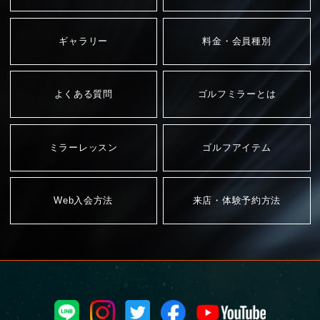
ギャラリー
料金・会員種別
よくある質問
ゴルフミラーとは
ミラーレッスン
ゴルフアイテム
Web入会方法
来店・体験予約方法